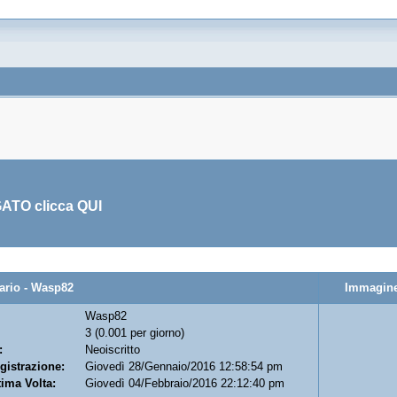
GATO clicca
QUI
io - Wasp82
Immagine
Wasp82
3 (0.001 per giorno)
:
Neoiscritto
gistrazione:
Giovedì 28/Gennaio/2016 12:58:54 pm
tima Volta:
Giovedì 04/Febbraio/2016 22:12:40 pm