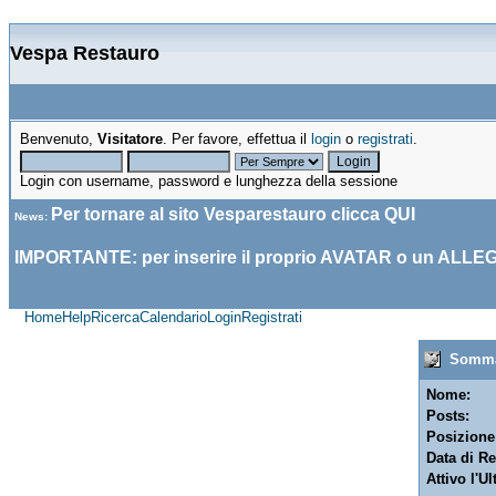
Vespa Restauro
Benvenuto,
Visitatore
. Per favore, effettua il
login
o
registrati
.
Login con username, password e lunghezza della sessione
Per tornare al sito Vesparestauro clicca
QUI
News
:
IMPORTANTE: per inserire il proprio AVATAR o un ALLE
Home
Help
Ricerca
Calendario
Login
Registrati
Sommar
Nome:
Posts:
Posizione
Data di Re
Attivo l'Ul