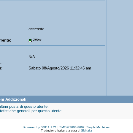
nascosto
rente:
Offline
N/A
:
e:
Sabato 08/Agosto/2026 11:32:45 am
ni Addizionali:
ultimi posts di questo utente.
tatistiche generali per questo utente.
Powered by SMF 1.1.21
|
SMF © 2006-2007, Simple Machines
Traduzione Italiana a cura di
SMItalia