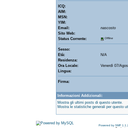
ICQ:
AIM:
MSN:
YIM:
Email:
nascosto
Sito Web:
Status Corrente:
Offline
Sesso:
Età:
N/A
Residenza:
Ora Locale:
Venerdì 07/Agos
Lingua:
Firma:
Informazioni Addizionali:
Mostra gli ultimi posts di questo utente.
Mostra le statistiche generali per questo u
Powered by SMF 1.1.