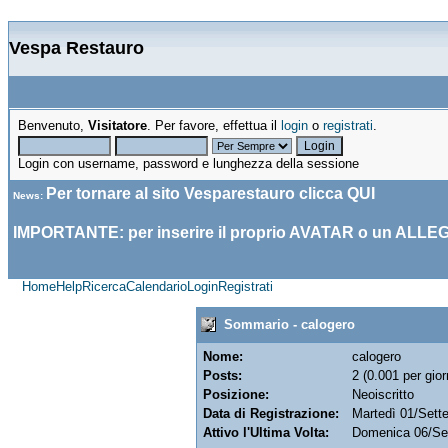
Vespa Restauro
Benvenuto,
Visitatore
. Per favore, effettua il
login
o
registrati
.
Login con username, password e lunghezza della sessione
Per tornare al sito Vesparestauro clicca
QUI
News
:
IMPORTANTE: per inserire il proprio AVATAR o un ALLE
Home
Help
Ricerca
Calendario
Login
Registrati
Sommario - calogero
Nome:
calogero
Posts:
2 (0.001 per gior
Posizione:
Neoiscritto
Data di Registrazione:
Martedì 01/Sett
Attivo l'Ultima Volta:
Domenica 06/Se