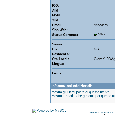
ICQ:
AIM:
MSN:
YIM:
Email:
nascosto
Sito Web:
Status Corrente:
Offline
Sesso:
Età:
N/A
Residenza:
Ora Locale:
Giovedì 06/A
Lingua:
Firma:
Informazioni Addizionali:
Mostra gli ultimi posts di questo utente.
Mostra le statistiche generali per questo u
Powered by SMF 1.1.