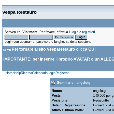
Vespa Restauro
Benvenuto,
Visitatore
. Per favore, effettua il
login
o
registrati
.
Login con username, password e lunghezza della sessione
Per tornare al sito Vesparestauro clicca
QUI
News
:
IMPORTANTE: per inserire il proprio AVATAR o un ALLE
Home
Help
Ricerca
Calendario
Login
Registrati
Sommario - angelotg
Nome:
angelotg
Posts:
1 (0.000 per g
Posizione:
Neoiscritto
Data di Registrazione:
Giovedì 25/G
Attivo l'Ultima Volta:
Giovedì 23/Lu