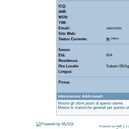
ICQ:
AIM:
MSN:
YIM:
Email:
nascosto
Sito Web:
Status Corrente:
Offline
Sesso:
Età:
N/A
Residenza:
Ora Locale:
Sabato 08/Ag
Lingua:
Firma:
Informazioni Addizionali:
Mostra gli ultimi posts di questo utente.
Mostra le statistiche generali per questo u
Powered by SMF 1.1.