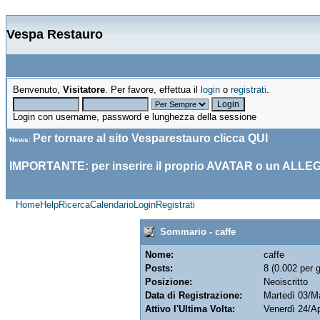
Vespa Restauro
Benvenuto,
Visitatore
. Per favore, effettua il
login
o
registrati
.
Login con username, password e lunghezza della sessione
Per tornare al sito Vesparestauro clicca
QUI
News
:
IMPORTANTE: per inserire il proprio AVATAR o un ALLE
Home
Help
Ricerca
Calendario
Login
Registrati
Sommario - caffe
Nome:
caffe
Posts:
8 (0.002 per g
Posizione:
Neoiscritto
Data di Registrazione:
Martedì 03/M
Attivo l'Ultima Volta:
Venerdì 24/Ap