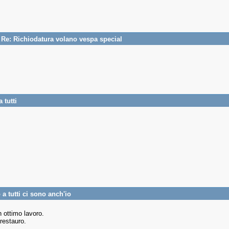
/
Re: Richiodatura volano vespa special
 tutti
 a tutti ci sono anch'io
n ottimo lavoro.
restauro.