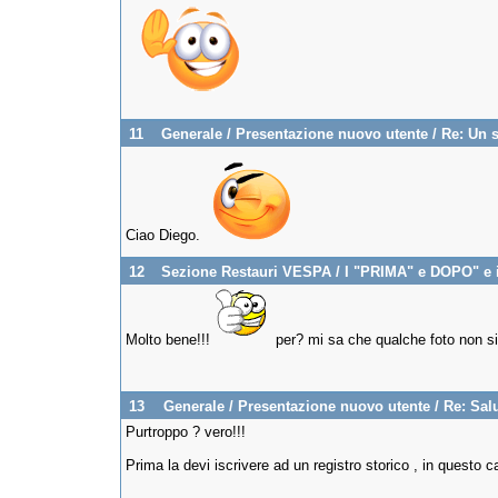
11
Generale
/
Presentazione nuovo utente
/
Re: Un s
Ciao Diego.
12
Sezione Restauri VESPA
/
I "PRIMA" e DOPO" e i 
Molto bene!!!
per? mi sa che qualche foto non s
13
Generale
/
Presentazione nuovo utente
/
Re: Salut
Purtroppo ? vero!!!
Prima la devi iscrivere ad un registro storico , in questo c