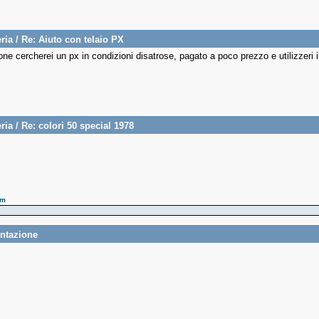
ria
/
Re: Aiuto con telaio PX
ione cercherei un px in condizioni disatrose, pagato a poco prezzo e utilizzeri il
ria
/
Re: colori 50 special 1978
pm
entazione