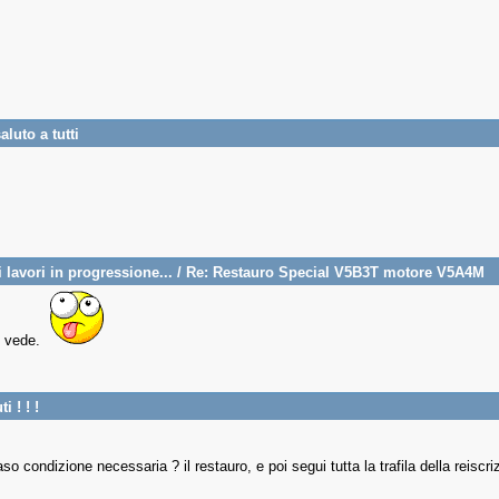
aluto a tutti
lavori in progressione...
/
Re: Restauro Special V5B3T motore V5A4M
i vede.
i ! ! !
aso condizione necessaria ? il restauro, e poi segui tutta la trafila della reiscr