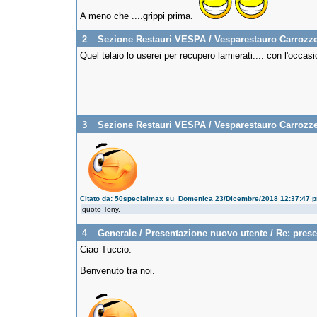
A meno che ....grippi prima.
2
Sezione Restauri VESPA
/
Vesparestauro Carrozze
Quel telaio lo userei per recupero lamierati.... con l'occas
3
Sezione Restauri VESPA
/
Vesparestauro Carrozze
Citato da: 50specialmax su Domenica 23/Dicembre/2018 12:37:47 
quoto Tony.
4
Generale
/
Presentazione nuovo utente
/
Re: pres
Ciao Tuccio.
Benvenuto tra noi.