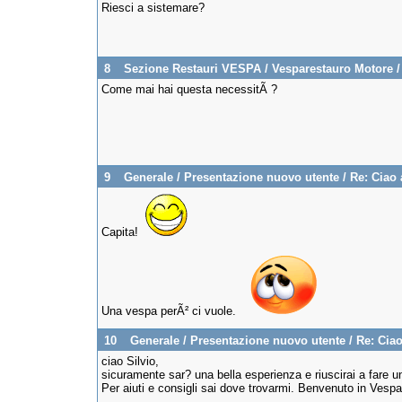
Riesci a sistemare?
8
Sezione Restauri VESPA
/
Vesparestauro Motore
Come mai hai questa necessitÃ ?
9
Generale
/
Presentazione nuovo utente
/
Re: Ciao a
Capita!
Una vespa perÃ² ci vuole.
10
Generale
/
Presentazione nuovo utente
/
Re: Ciao
ciao Silvio,
sicuramente sar? una bella esperienza e riuscirai a fare u
Per aiuti e consigli sai dove trovarmi. Benvenuto in Vespa