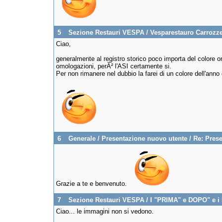
5
Sezione Restauri VESPA
/
Vesparestauro Carrozze
Ciao,
generalmente al registro storico poco importa del colore o
omologazioni, perÃ² l'ASI certamente si.
Per non rimanere nel dubbio la farei di un colore dell'ann
6
Generale
/
Presentazione nuovo utente
/
Re: Pres
Grazie a te e benvenuto.
7
Sezione Restauri VESPA
/
I "PRIMA" e DOPO" e i l
Ciao... le immagini non si vedono.