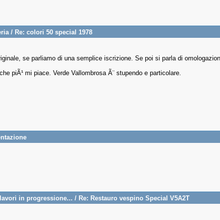
ria
/
Re: colori 50 special 1978
riginale, se parliamo di una semplice iscrizione. Se poi si parla di omologazi
o che piÃ¹ mi piace. Verde Vallombrosa Ã¨ stupendo e particolare.
entazione
avori in progressione...
/
Re: Restauro vespino Special V5A2T