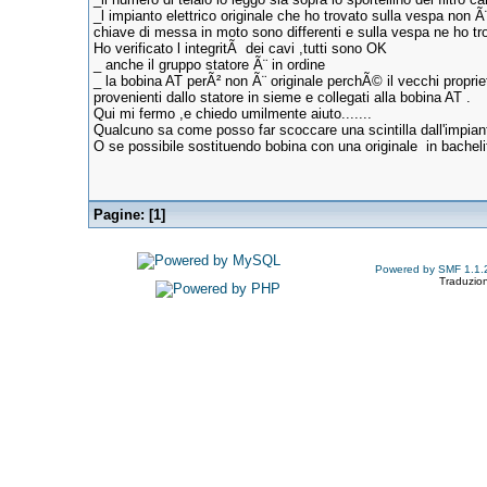
_l impianto elettrico originale che ho trovato sulla vespa non Ã¨
chiave di messa in moto sono differenti e sulla vespa ne ho t
Ho verificato l integritÃ dei cavi ,tutti sono OK
_ anche il gruppo statore Ã¨ in ordine
_ la bobina AT perÃ² non Ã¨ originale perchÃ© il vecchi propriet
provenienti dallo statore in sieme e collegati alla bobina AT .
Qui mi fermo ,e chiedo umilmente aiuto.......
Qualcuno sa come posso far scoccare una scintilla dall'impia
O se possibile sostituendo bobina con una originale in bacheli
Pagine: [
1
]
Powered by SMF 1.1.
Traduzion