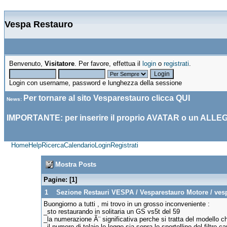
Vespa Restauro
Benvenuto,
Visitatore
. Per favore, effettua il
login
o
registrati
.
Login con username, password e lunghezza della sessione
Per tornare al sito Vesparestauro clicca
QUI
News
:
IMPORTANTE: per inserire il proprio AVATAR o un ALLE
Home
Help
Ricerca
Calendario
Login
Registrati
Mostra Posts
Pagine: [
1
]
1
Sezione Restauri VESPA
/
Vesparestauro Motore
/
ves
Buongiorno a tutti , mi trovo in un grosso inconveniente :
_sto restaurando in solitaria un GS vs5t del 59
_la numerazione Ã¨ significativa perche si tratta del modello ch
_il numero di telaio lo leggo sia sopra lo sportellino del filtro 