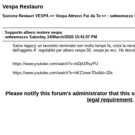
Vespa Restauro
Sezione Restauri VESPA => Vespa Attrezzi Fai da Te => : setteemezzo
:
Supporto albero motore vespa
:
setteemezzo
Saturday 14/March/2020 15:41:57 PM
Salve ragazzi un lavoretto terminato non molto tempo fa, vista la nece
dell'oggetto Ã¨ regolabile per albero vespa 50, vespa px ecc. Ho dovuto
https://www.youtube.com/watch?v=hiDj41RsyPU
https://www.youtube.com/watch?v=hKZ1nwv7Du4&t=20s
Please notify this forum's administrator that this
legal requirement
.