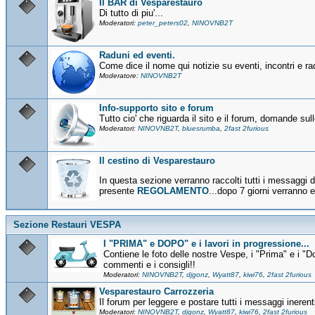
Il BAR di Vesparestauro
Di tutto di piu'...
Moderatori:
peter_peters02
,
NINOVNB2T
Raduni ed eventi.
Come dice il nome qui notizie su eventi, incontri e r
Moderatore:
NINOVNB2T
Info-supporto sito e forum
Tutto cio' che riguarda il sito e il forum, domande sulle
Moderatori:
NINOVNB2T
,
bluesrumba
,
2fast 2furious
Il cestino di Vesparestauro
In questa sezione verranno raccolti tutti i messaggi d
presente
REGOLAMENTO
...dopo 7 giorni verranno e
Sezione Restauri VESPA
I "PRIMA" e DOPO" e i lavori in progressione...
Contiene le foto delle nostre Vespe, i "Prima" e i "D
commenti e i consigli!!
Moderatori:
NINOVNB2T
,
djgonz
,
Wyatt87
,
kiwi76
,
2fast 2furious
Vesparestauro Carrozzeria
Il forum per leggere e postare tutti i messaggi inerent
Moderatori:
NINOVNB2T
,
djgonz
,
Wyatt87
,
kiwi76
,
2fast 2furious