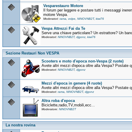
Vesparestauro Motore
Il forum per leggere e postare tutti i messaggi inere
motore Vespa.
Moderatori:
rama
,
volpe
,
NINOVNB2T
,
kiwi76
Vespa Attrezzi Fai da Te
Serve una chiave particolare? Un estrattore? Un banc
Moderatori:
NINOVNB2T
,
djgonz
,
kiwi76
Sezione Restauri Non VESPA
Scooters e moto d'epoca non-Vespa (2 ruote)
Avete altri mezzi d'epoca oltre alla Vespa? Postate q
Moderatori:
NINOVNB2T
,
djgonz
Mezzi d'epoca in genere (4 ruote)
Avete altri mezzi d'epoca oltre alla Vespa? Postate q
Moderatori:
rama
,
NINOVNB2T
,
djgonz
Altra roba d'epoca
Biciclette,radio,TV,mobili,ecc...
Moderatore:
NINOVNB2T
La nostra rovina