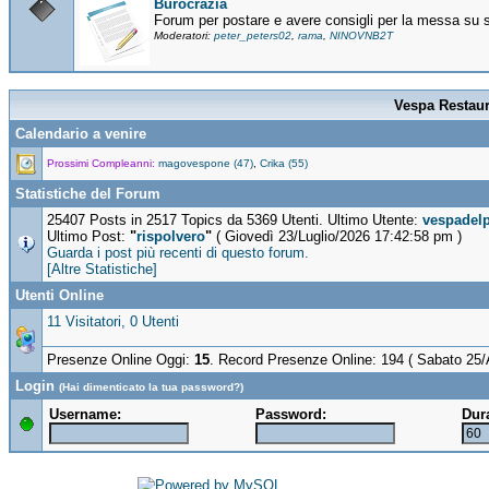
Burocrazia
Forum per postare e avere consigli per la messa su st
Moderatori:
peter_peters02
,
rama
,
NINOVNB2T
Vespa Restaur
Calendario a venire
Prossimi Compleanni:
magovespone (47)
,
Crika (55)
Statistiche del Forum
25407 Posts in 2517 Topics da 5369 Utenti. Ultimo Utente:
vespadel
Ultimo Post:
"
rispolvero
"
( Giovedì 23/Luglio/2026 17:42:58 pm )
Guarda i post più recenti di questo forum.
[Altre Statistiche]
Utenti Online
11 Visitatori, 0 Utenti
Presenze Online Oggi:
15
. Record Presenze Online: 194 ( Sabato 25/
Login
(Hai dimenticato la tua password?)
Username:
Password:
Dura