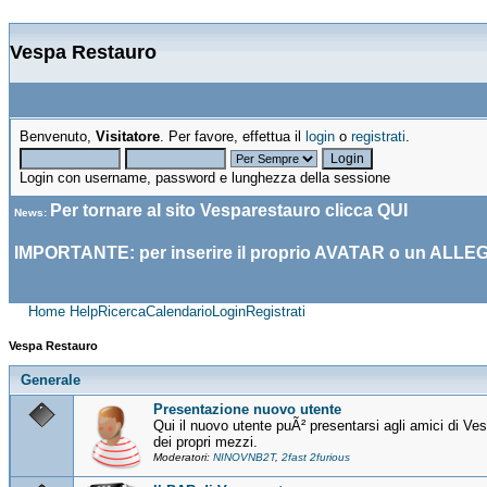
Vespa Restauro
Benvenuto,
Visitatore
. Per favore, effettua il
login
o
registrati
.
Login con username, password e lunghezza della sessione
Per tornare al sito Vesparestauro clicca
QUI
News
:
IMPORTANTE: per inserire il proprio AVATAR o un ALLE
Home
Help
Ricerca
Calendario
Login
Registrati
Vespa Restauro
Generale
Presentazione nuovo utente
Qui il nuovo utente puÃ² presentarsi agli amici di V
dei propri mezzi.
Moderatori:
NINOVNB2T
,
2fast 2furious